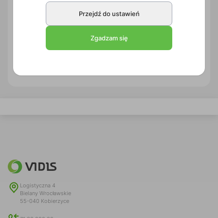
Przejdź do ustawień
16,00 zł
brutto
Zgadzam się
Zapytaj o produkt
PDF produktu
Logistyczna 4
Bielany Wrocławskie
55-040 Kobierzyce