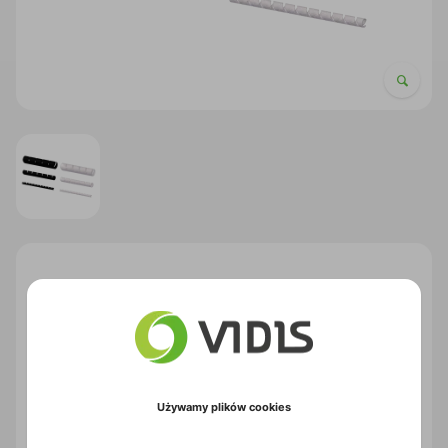
Opaska spiralna PROCAB ACW106/T,
przeźroczysta 6mm (10m dł.)
Producent: Procab
Kod produktu: 1KPBU038
Opis
Używamy plików cookies
Spiral wrappingband - 6 mm