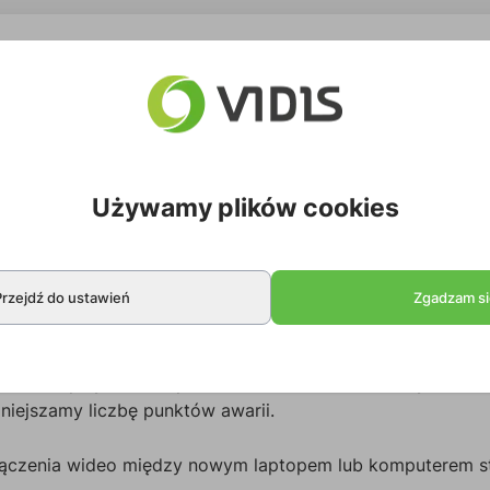
Używamy plików cookies
Przejdź do ustawień
Zgadzam si
ódła DisplayPort bezpośrednio do monitora lub wyświetla
iejszamy liczbę punktów awarii.
łączenia wideo między nowym laptopem lub komputerem s