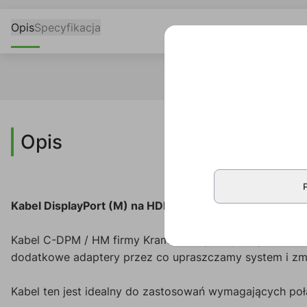
Opis
Specyfikacja
Opis
Kabel DisplayPort (M) na HDMI (M) o długości 0,9m
Kabel C-DPM / HM firmy Kramer służy do podłączenia źr
dodatkowe adaptery przez co u
praszczamy system i zmn
Kabel ten j
est idealny do zastosowań wymagających po