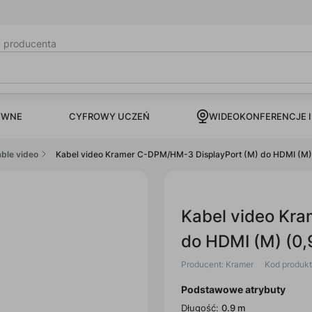
b producenta
CYFROWY UCZEŃ
YWNE
WIDEOKONFERENCJE I
ble video
Kabel video Kramer C-DPM/HM-3 DisplayPort (M) do HDMI (M)
Kabel video Kr
do HDMI (M) (0
Producent: Kramer
Kod produk
Podstawowe atrybuty
Długość:
0.9 m