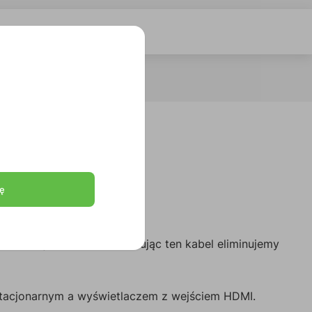
ę
cza z wejściem HDMI.
Stosując ten kabel
eliminujemy
tacjonarnym a wyświetlaczem z wejściem HDMI.