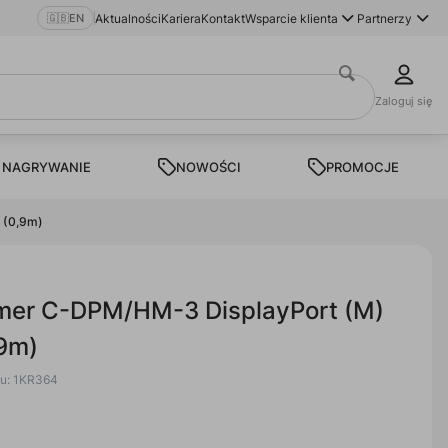
🇬🇧
EN
Aktualności
Kariera
Kontakt
Wsparcie klienta
Partnerzy
Zaloguj się
 NAGRYWANIE
NOWOŚCI
PROMOCJE
 (0,9m)
amer C-DPM/HM-3 DisplayPort (M)
,9m)
tu: 1KR364