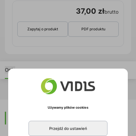
37,00 zł
brutto
Zapytaj o produkt
PDF produktu
Opis
Używamy plików cookies
Opis
Przejdź do ustawień