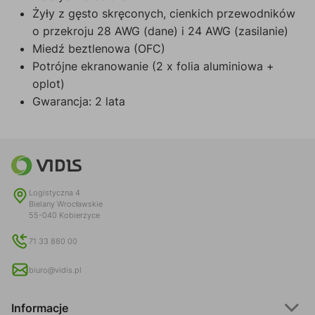
Żyły z gęsto skręconych, cienkich przewodników
o przekroju 28 AWG (dane) i 24 AWG (zasilanie)
Miedź beztlenowa (OFC)
Potrójne ekranowanie (2 x folia aluminiowa +
oplot)
Gwarancja: 2 lata
Logistyczna 4
Bielany Wrocławskie
55-040 Kobierzyce
71 33 880 00
biuro@vidis.pl
Informacje