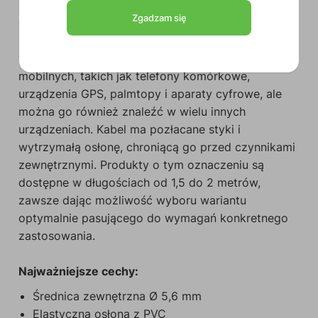
Zgadzam się
CLD612
to kabel USB 2.0 wyposażony w złącze
USB A i USB micro A, który może być
wykorzystywany do podłączania urządzeń
mobilnych, takich jak telefony komórkowe,
urządzenia GPS, palmtopy i aparaty cyfrowe, ale
można go również znaleźć w wielu innych
urządzeniach. Kabel ma pozłacane styki i
wytrzymałą osłonę, chroniącą go przed czynnikami
zewnętrznymi. Produkty o tym oznaczeniu są
dostępne w długościach od 1,5 do 2 metrów,
zawsze dając możliwość wyboru wariantu
optymalnie pasującego do wymagań konkretnego
zastosowania.
Najważniejsze cechy:
Średnica zewnętrzna Ø 5,6 mm
Elastyczna osłona z PVC