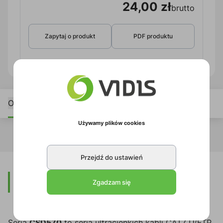
24,00 zł
brutto
Zapytaj o produkt
PDF produktu
Opis
Specyfikacja
Pliki do pobrania
Używamy plików cookies
Przejdź do ustawień
Opis
Zgadzam się
Seria
CSD570
to seria ultracienkich kabli CAT7 U/FTP,