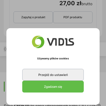
27,00 zł
brutto
Zapytaj o produkt
PDF produktu
Opis
Specyfikacja
Pliki do pobrania
Używamy plików cookies
Przejdź do ustawień
Opis
Zgadzam się
Seria
CSD570
to seria ultracienkich kabli CAT7 U/FTP,