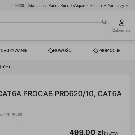
🇬🇧
EN
Aktualności
Kariera
Kontakt
Wsparcie klienta
Partnerzy
Zaloguj się
 NAGRYWANIE
NOWOŚCI
PROMOCJE
 (10m)
y CAT6A PROCAB PRD620/10, CAT6A
tu: 1KPPR086
499,00 zł
brutto