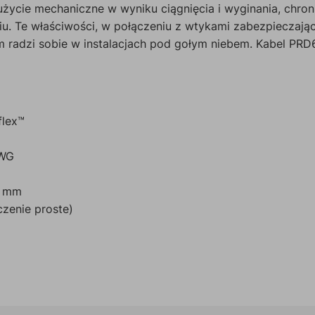
życie mechaniczne w wyniku ciągnięcia i wyginania, chron
waniu. Te właściwości, w połączeniu z wtykami zabezpiecza
 radzi sobie w instalacjach pod gołym niebem. Kabel PRD6
flex™
AWG
0 mm
zenie proste)