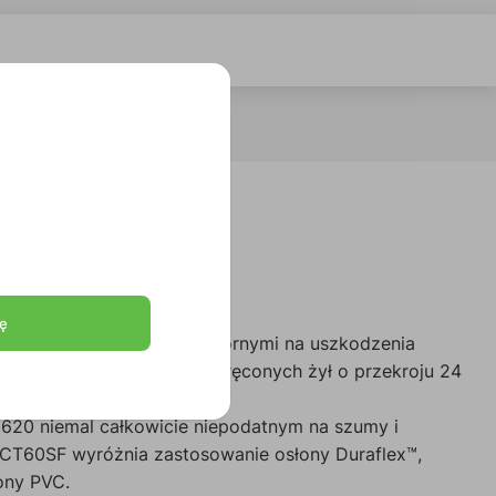
ę
ch, chronione wysoce odpornymi na uszkodzenia
obno ekranowane pary skręconych żył o przekroju 24
620 niemal całkowicie niepodatnym na szumy i
CT60SF wyróżnia zastosowanie osłony Duraflex™,
ony PVC.