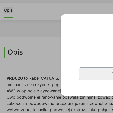
Opis
Opis
PRD620
to kabel CAT6A S/FTP w osłonie DuraFlex™ (
mechaniczne i czynniki pogodowe obudowami etherCON
AWG w oplocie z cynowanej miedzi.
Owo podwójne ekranowanie pozwala zminimalizować pr
zakłócenia powodowane przez urządzenia zewnętrzne.
wytworzonej techniką podwójnej ekstruzji jako połącz