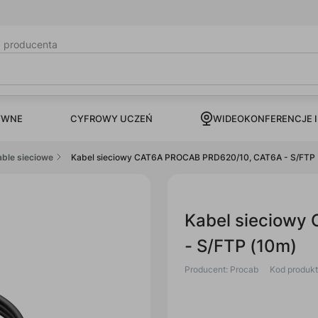
b producenta
CYFROWY UCZEŃ
YWNE
WIDEOKONFERENCJE I
able sieciowe
Kabel sieciowy CAT6A PROCAB PRD620/10, CAT6A - S/FTP
Kabel sieciow
- S/FTP (10m)
Producent: Procab
Kod produk