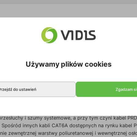
Używamy plików cookies
Przejdź do ustawień
Zgadzam si
PCT60SF), wyposażony we wtyki RJ45 o pozłacanych styka
 Neutrik NE8MX-TOP. Na kabel PCT60SF składają się 4 os
zesłuchy i szumy systemowe, a przy tym czyni kabel PRD
 Spośród innych kabli CAT6A dostępnych na rynku kabel P
enie zewnętrznej warstwy poliuretanowej i wewnętrznej osł