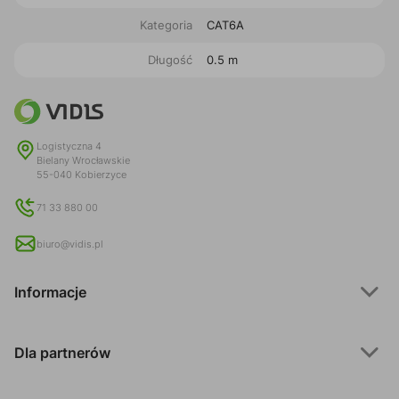
Kategoria
CAT6A
Długość
0.5 m
Logistyczna 4
Bielany Wrocławskie
55-040 Kobierzyce
71 33 880 00
biuro@vidis.pl
Informacje
Dla partnerów