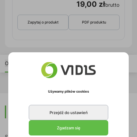
19,00 zł
brutto
Zapytaj o produkt
PDF produktu
Opis
Specyfikacja
Używamy plików cookies
Opis
Przejdź do ustawień
Zgadzam się
Seria CSD560 to seria ultra cienkich kabli CAT6A