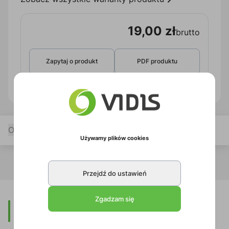
19,00 zł
brutto
Zapytaj o produkt
PDF produktu
Opis
Specyfikacja
Pliki do pobrania
Używamy plików cookies
Przejdź do ustawień
Zgadzam się
Opis