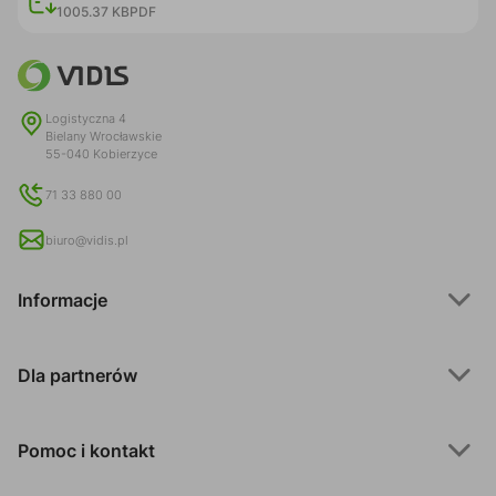
1005.37 KB
PDF
Logistyczna 4
Bielany Wrocławskie
55-040 Kobierzyce
71 33 880 00
biuro@vidis.pl
Informacje
Dla partnerów
Pomoc i kontakt