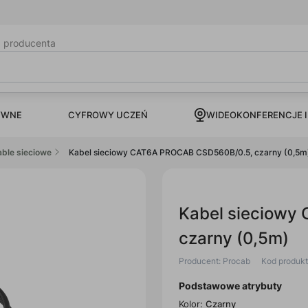
b producenta
CYFROWY UCZEŃ
YWNE
WIDEOKONFERENCJE I
able sieciowe
Kabel sieciowy CAT6A PROCAB CSD560B/0.5, czarny (0,5m
Kabel sieciowy
czarny (0,5m)
Producent: Procab
Kod produk
Podstawowe atrybuty
Kolor:
Czarny