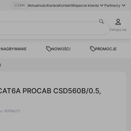
🇬🇧
EN
Aktualności
Kariera
Kontakt
Wsparcie klienta
Partnerzy
Zaloguj się
 NAGRYWANIE
NOWOŚCI
PROMOCJE
)
 CAT6A PROCAB CSD560B/0.5,
tu: 1KPBA211