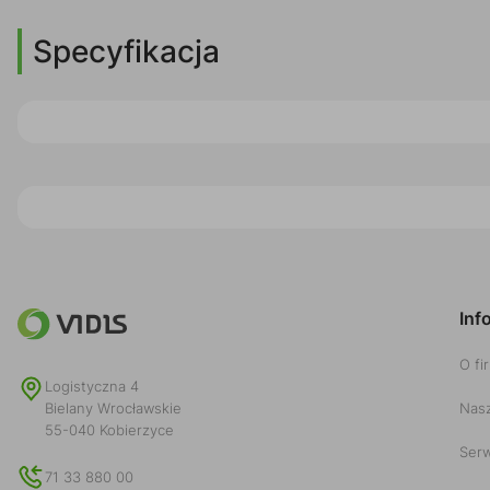
Specyfikacja
Inf
O fi
Logistyczna 4
Nasz
Bielany Wrocławskie
55-040 Kobierzyce
Serw
71 33 880 00