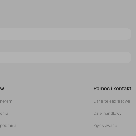
ów
Pomoc i kontakt
tnerem
Dane teleadresowe
temu
Dział handlowy
pobrania
Zgłoś awarie