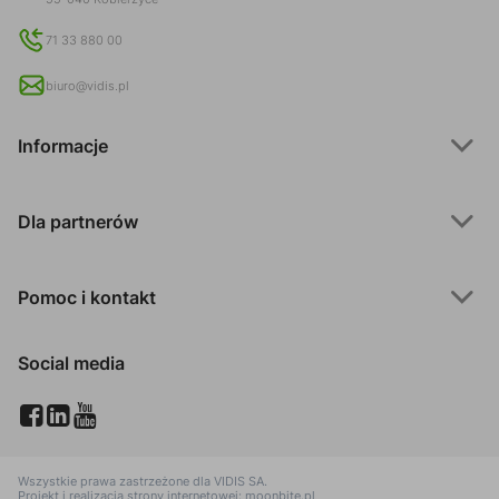
71 33 880 00
biuro@vidis.pl
Informacje
Dla partnerów
Pomoc i kontakt
Social media
Wszystkie prawa zastrzeżone dla
VIDIS SA
.
Projekt i realizacja strony internetowej:
moonbite.pl