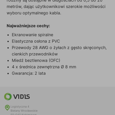
rodziny są dostępne w długościach od 0,5 do 20
metrów, dając użytkownikowi szerokie możliwości
wyboru optymalnego kabla.
Najważniejsze cechy:
Ekranowanie spiralne
Elastyczna osłona z PVC
Przewody 28 AWG o żyłach z gęsto skręconych,
cienkich przewodników
Miedź beztlenowa (OFC)
4 x średnica zewnętrzna Ø 8 mm
Gwarancja: 2 lata
Logistyczna 4
Bielany Wrocławskie
55-040 Kobierzyce