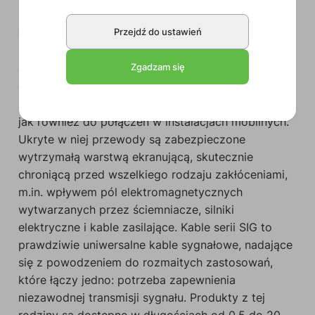
Przejdź do ustawień
CAB800
to kabel wykonanany z wykorzystaniem
przewodu SIG44 zakończony na każdym końców
Zgadzam się
dwoma męskimi złączami RCA. Łatwy w użyciu
dzięki wygodnej osłonie z PVC, doskonale nadaje
się do instalacji stacjonarnych w pomieszczeniach,
jak również do połączeń w instalacjach mobilnych.
Ukryte w niej przewody są zabezpieczone
wytrzymałą warstwą ekranującą, skutecznie
chroniącą przed wszelkiego rodzaju zakłóceniami,
m.in. wpływem pól elektromagnetycznych
wytwarzanych przez ściemniacze, silniki
elektryczne i kable zasilające. Kable serii SIG to
prawdziwie uniwersalne kable sygnałowe, nadające
się z powodzeniem do rozmaitych zastosowań,
które łączy jedno: potrzeba zapewnienia
niezawodnej transmisji sygnału. Produkty z tej