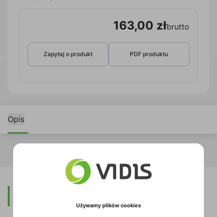
163,00 zł
brutto
Zapytaj o produkt
PDF produktu
Opis
Opis
Używamy plików cookies