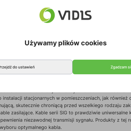
Używamy plików cookies
Przejdź do ustawień
Zgadzam si
odu SIG144 zakończony na każdym końców mini Jackiem s
 instalacji stacjonarnych w pomieszczeniach, jak również 
jącą, skutecznie chroniącą przed wszelkiego rodzaju zak
kable zasilające. Kable serii SIG to prawdziwie uniwersal
pewnienia niezawodnej transmisji sygnału. Produkty z tej 
wyboru optymalnego kabla.