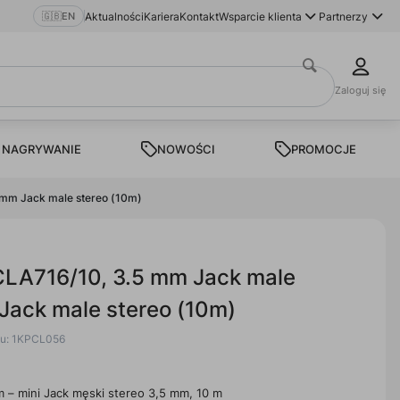
🇬🇧
EN
Aktualności
Kariera
Kontakt
Wsparcie klienta
Partnerzy
Zaloguj się
 NAGRYWANIE
NOWOŚCI
PROMOCJE
 mm Jack male stereo (10m)
LA716/10, 3.5 mm Jack male
 Jack male stereo (10m)
tu: 1KPCL056
m – mini Jack męski stereo 3,5 mm, 10 m