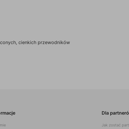
ęconych, cienkich przewodników
ormacje
Dla partner
rmie
Jak zostać par