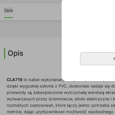
Opis
Opis
CLA716
to kabel wykonanany z wykorzystaniem przew
dzięki wygodnej osłonie z PVC, doskonale nadaje się do
przewody są zabezpieczone wytrzymałą warstwą ekranu
wytwarzanych przez ściemniacze, silniki elektryczne i 
rozmaitych zastosowań, które łączy jedno: potrzeba za
metrów, dając użytkownikowi możliwość swobodnego 