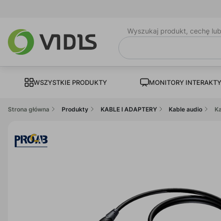
Wyszukaj produkt, cechę lu
WSZYSTKIE PRODUKTY
MONITORY INTERAKT
Strona główna
Produkty
KABLE I ADAPTERY
Kable audio
K