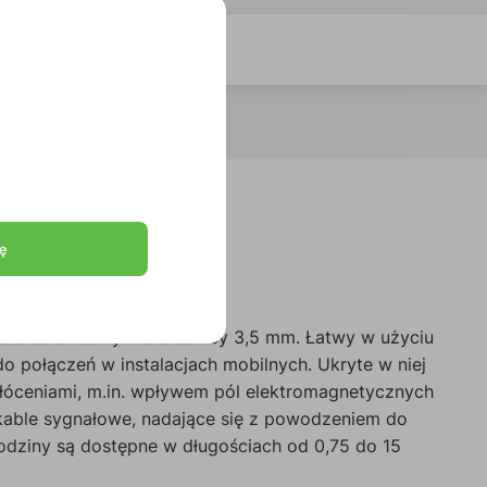
ę
tereofonicznym o średnicy 3,5 mm. Łatwy w użyciu
do połączeń w instalacjach mobilnych. Ukryte w niej
łóceniami, m.in. wpływem pól elektromagnetycznych
ne kable sygnałowe, nadające się z powodzeniem do
rodziny są dostępne w długościach od 0,75 do 15