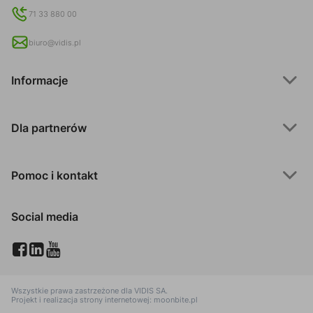
71 33 880 00
biuro@vidis.pl
Informacje
Dla partnerów
Pomoc i kontakt
Social media
Wszystkie prawa zastrzeżone dla
VIDIS SA
.
Projekt i realizacja strony internetowej:
moonbite.pl