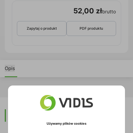
52,00 zł
brutto
Zapytaj o produkt
PDF produktu
Opis
Opis
Używamy plików cookies