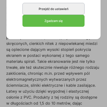
CLA610
to symetryczny kabel wykonanany z
Przejdź do ustawień
wykorzystaniem przewodu MC305 przeznaczony
do użytku z instrumentami i mikrofonami,
Zgadzam się
wyposażony na obu końcach w pojedyncze
stereofoniczne złącze męskie. Jego żyły o
przekroju 28 AWG (0,08 mm²), wykonane z gęsto
skręconych, cienkich nitek z niepowlekanej miedzi
są oplecione dającym wysoki stopień pokrycia
ekranem w postaci wykonanej z tego samego
materiału spirali. Takie ekranowanie jest nie tylko
trwałe, ale też skutecznie niweluje różnego rodzaju
zakłócenia, chroniąc m.in. przed wpływem pól
elektromagnetycznych wytwarzanych przez
ściemniacze, silniki elektryczne i kable zasilające.
Łatwy w użyciu dzięki wygodnej i elastycznej
osłonie z PVC. Produkty z tej rodziny są dostępne
w długościach od 1,5 do 10 metrów, dając