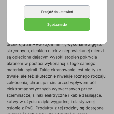
Przejdź do ustawień
CLA610
to symetryczny kabel wykonanany z
wykorzystaniem przewodu MC305 przeznaczony
Zgadzam się
do użytku z instrumentami i mikrofonami,
wyposażony na obu końcach w pojedyncze
stereofoniczne złącze męskie. Jego żyły o
przekroju 28 AWG (0,08 mm²), wykonane z gęsto
skręconych, cienkich nitek z niepowlekanej miedzi
są oplecione dającym wysoki stopień pokrycia
ekranem w postaci wykonanej z tego samego
materiału spirali. Takie ekranowanie jest nie tylko
trwałe, ale też skutecznie niweluje różnego rodzaju
zakłócenia, chroniąc m.in. przed wpływem pól
elektromagnetycznych wytwarzanych przez
ściemniacze, silniki elektryczne i kable zasilające.
Łatwy w użyciu dzięki wygodnej i elastycznej
osłonie z PVC. Produkty z tej rodziny są dostępne