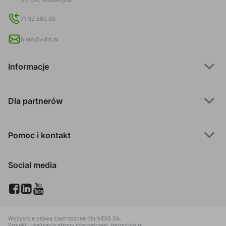
55-040 Kobierzyce
71 33 880 00
biuro@vidis.pl
Informacje
Dla partnerów
Pomoc i kontakt
Social media
Wszystkie prawa zastrzeżone dla
VIDIS SA
.
Projekt i realizacja strony internetowej:
moonbite.pl