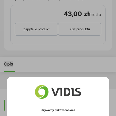
43,00 zł
brutto
Zapytaj o produkt
PDF produktu
Opis
Opis
Używamy plików cookies