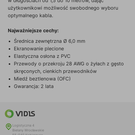
w długościach od 1,5 do 10 metrów, dając
użytkownikowi możliwość swobodnego wyboru
optymalnego kabla.
Najważniejsze cechy:
Średnica zewnętrzna Ø 6,0 mm
Ekranowanie plecione
Elastyczna osłona z PVC
Przewody o przekroju 28 AWG o żyłach z gęsto
skręconych, cienkich przewodników
Miedź beztlenowa (OFC)
Gwarancja: 2 lata
Logistyczna 4
Bielany Wrocławskie