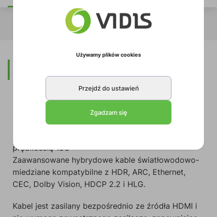
Używamy plików cookies
Opis
Przejdź do ustawień
Zgadzam się
Centaur - Kabel HDMI AOC
Nieskompresowana transmisja sygnałów HDMI z
prędkością 18G
Zaawansowane hybrydowe kable światłowodowo-
miedziane kompatybilne z HDR, ARC, Ethernet,
CEC, Dolby Vision, HDCP 2.2 i HLG.
Kabel jest zasilany bezpośrednio ze źródła HDMI i