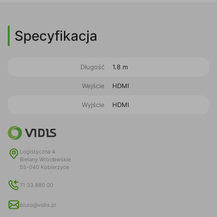
Specyfikacja
Długość
1.8 m
Wejście
HDMI
Wyjście
HDMI
Logistyczna 4
Bielany Wrocławskie
55-040 Kobierzyce
71 33 880 00
biuro@vidis.pl