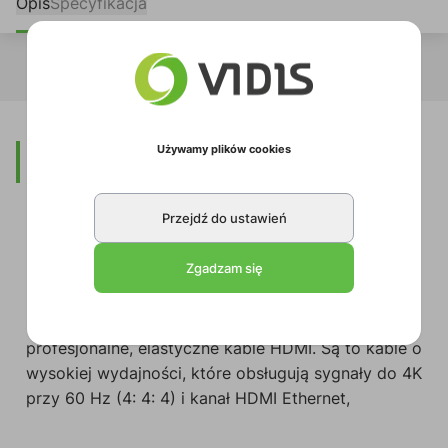
Opis
Specyfikacja
Używamy plików cookies
Opis
Przejdź do ustawień
Elastyczny kabel HDMI High-Speed z kanałem
Zgadzam się
Ethernet o długości 1,8 m
Seria kabli C-MHM / MHM firmy Kamer to
profesjonalne, elastyczne kable HDMI. Są to kable o
wysokiej wydajności, które obsługują sygnały do 4K
przy 60 Hz (4: 4: 4) i kanał HDMI Ethernet,