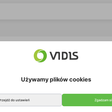
t o długości 3 m
Używamy plików cookies
 elastyczne kable HDMI. Są to kable o wysokiej wydajności,
Przejdź do ustawień
Zgadzam si