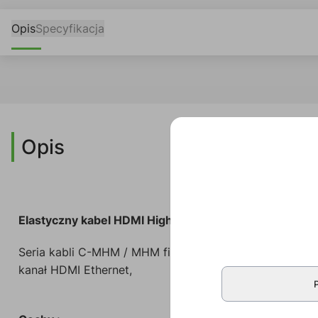
Opis
Specyfikacja
Opis
Elastyczny kabel HDMI High-Speed z kanałem Etherne
Seria kabli C-MHM / MHM firmy Kamer to profesjonalne,
kanał HDMI Ethernet,