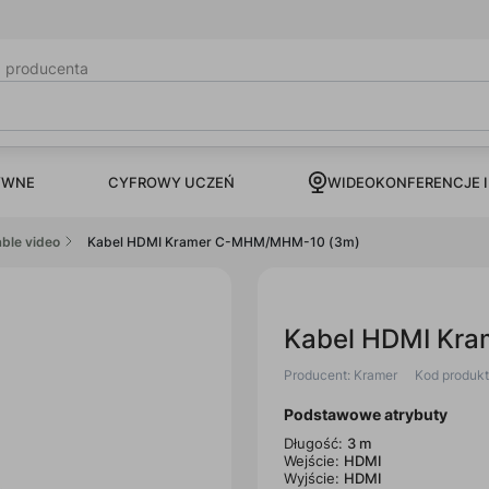
b producenta
CYFROWY UCZEŃ
YWNE
WIDEOKONFERENCJE I
ble video
Kabel HDMI Kramer C-MHM/MHM-10 (3m)
Kabel HDMI Kr
Producent: Kramer
Kod produk
Podstawowe atrybuty
Długość:
3 m
Wejście:
HDMI
Wyjście:
HDMI