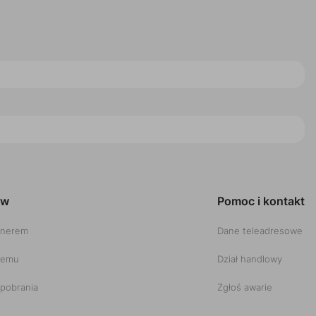
ów
Pomoc i kontakt
tnerem
Dane teleadresowe
temu
Dział handlowy
pobrania
Zgłoś awarie