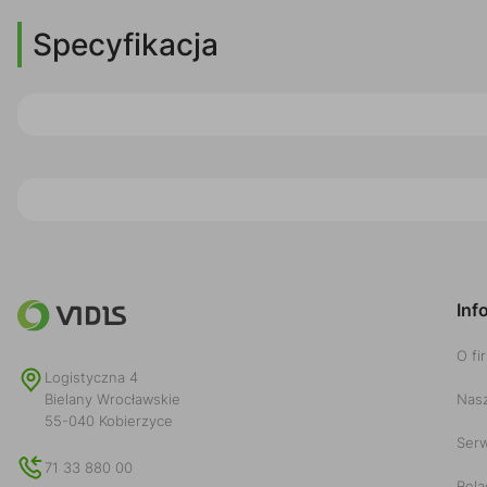
Specyfikacja
Inf
O fi
Logistyczna 4
Nasz
Bielany Wrocławskie
55-040 Kobierzyce
Serw
71 33 880 00
Rela