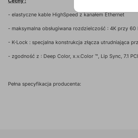
Cechy :
- elastyczne kable HighSpeed z kanałem Ethernet
- maksymalna obsługiwana rozdzielczość : 4K przy 60 H
- K-Lock : specjalna konstrukcja złącza utrudniająca 
- zgodność z : Deep Color, x.v.Color ™, Lip Sync, 7.1
Pełna specyfikacja producenta: