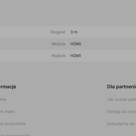
Długość
3 m
Wejście
HDMI
Wyjście
HDMI
ormacje
Dla partner
rmie
Jak zostać par
e marki
Dostęp do sys
is produktów
Dokumenty do 
cje inwestorskie