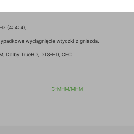
z (4: 4: 4),
przypadkowe wyciągnięcie wtyczki z gniazda.
 PCM, Dolby TrueHD, DTS-HD, CEC
C-MHM/MHM