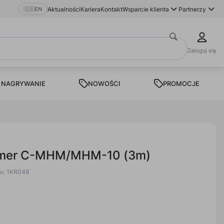
🇬🇧
EN
Aktualności
Kariera
Kontakt
Wsparcie klienta
Partnerzy
Zaloguj się
 NAGRYWANIE
NOWOŚCI
PROMOCJE
amer C-MHM/MHM-10 (3m)
tu: 1KR048