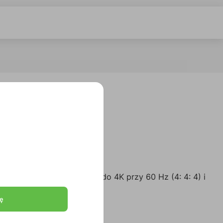
 które obsługują sygnały do 4K przy 60 Hz (4: 4: 4) i
ę