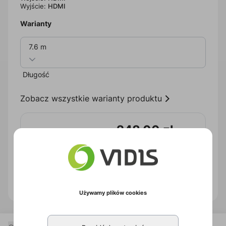
Wyjście:
HDMI
Warianty
7.6 m
Długość
Zobacz wszystkie warianty produktu
248,00 zł
brutto
Zapytaj o produkt
PDF produktu
Używamy plików cookies