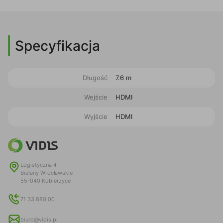
Specyfikacja
Długość
7.6 m
Wejście
HDMI
Wyjście
HDMI
Logistyczna 4
Bielany Wrocławskie
55-040 Kobierzyce
71 33 880 00
biuro@vidis.pl