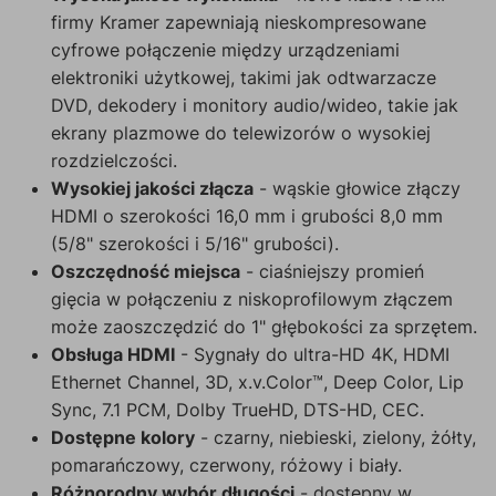
firmy Kramer zapewniają nieskompresowane
cyfrowe połączenie między urządzeniami
elektroniki użytkowej, takimi jak odtwarzacze
DVD, dekodery i monitory audio/wideo, takie jak
ekrany plazmowe do telewizorów o wysokiej
rozdzielczości.
Wysokiej jakości złącza
- wąskie głowice złączy
HDMI o szerokości 16,0 mm i grubości 8,0 mm
(5/8" szerokości i 5/16" grubości).
Oszczędność miejsca
- ciaśniejszy promień
gięcia w połączeniu z niskoprofilowym złączem
może zaoszczędzić do 1" głębokości za sprzętem.
Obsługa HDMI
- Sygnały do ultra-HD 4K, HDMI
Ethernet Channel, 3D, x.v.Color™, Deep Color, Lip
Sync, 7.1 PCM, Dolby TrueHD, DTS-HD, CEC.
Dostępne kolory
- czarny, niebieski, zielony, żółty,
pomarańczowy, czerwony, różowy i biały.
Różnorodny wybór długości
- dostępny w