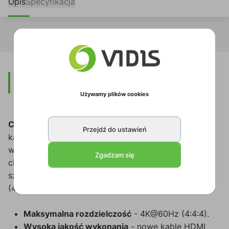
Opis
Specyfikacja
Opis
Używamy plików cookies
C-HM/HM/PICO
firmy Kramer to ultracienki, szybki
Przejdź do ustawień
kabel HDMI z Ethernetem. Smukłe złącze HDMI i
węższa średnica kabla łatwiej mieszczą się w
Zgadzam się
ciasnych przestrzeniach za telewizorami lub w
szafkach. Obsługuje rozdzielczości do 4K@60Hz
(4:4:4)
Maksymalna rozdzielczość
- 4K@60Hz (4:4:4).
Wysoka jakość wykonania
- nowe kable HDMI