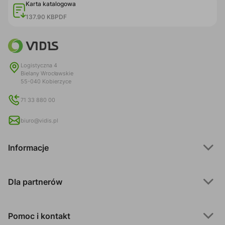
Karta katalogowa
137.90 KB
PDF
Logistyczna 4
Bielany Wrocławskie
55-040 Kobierzyce
71 33 880 00
biuro@vidis.pl
Informacje
Dla partnerów
Pomoc i kontakt