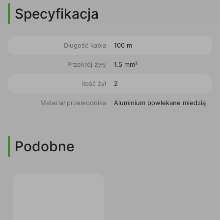
Specyfikacja
Długość kabla
100 m
Przekrój żyły
1.5 mm²
Ilość żył
2
Materiał przewodnika
Aluminium powlekane miedzią
Podobne