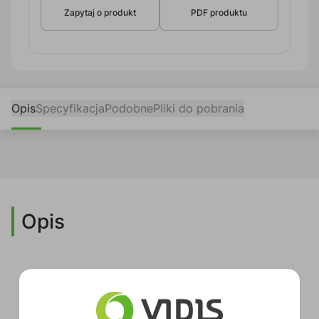
Zapytaj o produkt
PDF produktu
Opis
Specyfikacja
Podobne
Pliki do pobrania
Opis
Seria BLS składa się z podwójnie izolowanych kabli
głośnikowych ze skręconymi przewodami i gładką,