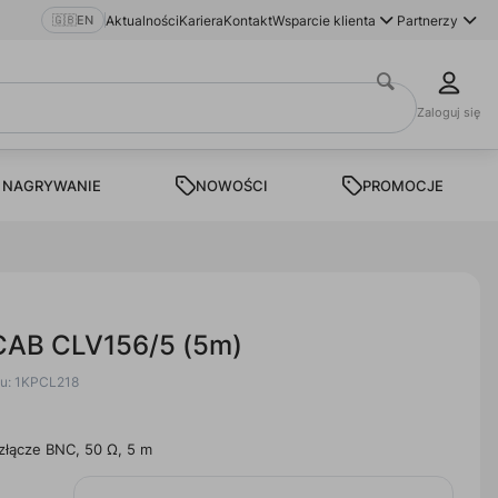
🇬🇧
EN
Aktualności
Kariera
Kontakt
Wsparcie klienta
Partnerzy
Zaloguj się
 NAGRYWANIE
NOWOŚCI
PROMOCJE
CAB CLV156/5 (5m)
tu: 1KPCL218
złącze BNC, 50 Ω, 5 m