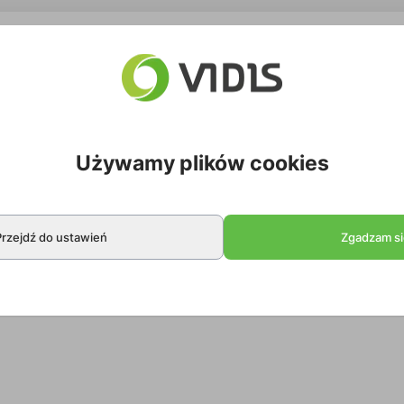
Używamy plików cookies
Przejdź do ustawień
Zgadzam si
a kabla zgodna z normą RG58. Ten typ kabla służy główni
b nadajnika radiowego.