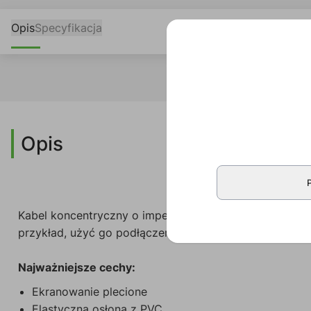
Opis
Specyfikacja
Opis
Kabel koncentryczny o impedancji 50 omów. Konstrukcj
przykład, użyć go podłączenia anteny do odbiornika lu
Najważniejsze cechy:
Ekranowanie plecione
Elastyczna osłona z PVC