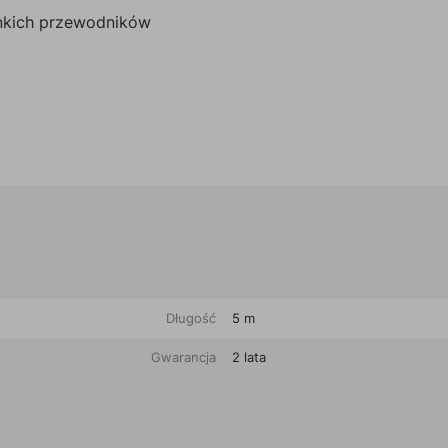
enkich przewodników
Długość
5 m
Gwarancja
2 lata