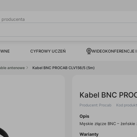
b producenta
CYFROWY UCZEŃ
YWNE
WIDEOKONFERENCJE I
able antenowe
Kabel BNC PROCAB CLV156/5 (5m)
Kabel BNC PRO
Producent: Procab
Kod produk
Opis
Męskie złącze BNC – żeńskie 
Warianty