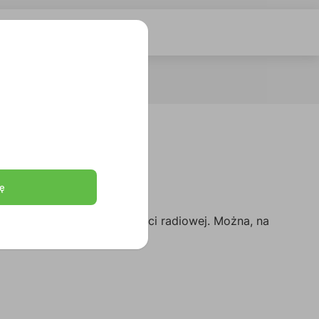
ę
e do zastosowań w łączności radiowej. Można, na