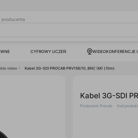
b producenta
CYFROWY UCZEŃ
YWNE
WIDEOKONFERENCJE I
ble video
Kabel 3G-SDI PROCAB PRV158/10, BNC (M) (10m)
Kabel 3G-SDI P
Producent: Procab
Kod produk