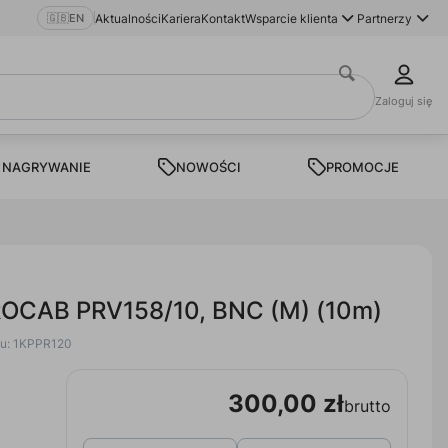
🇬🇧
EN
Aktualności
Kariera
Kontakt
Wsparcie klienta
Partnerzy
Zaloguj się
 NAGRYWANIE
NOWOŚCI
PROMOCJE
ROCAB PRV158/10, BNC (M) (10m)
tu: 1KPPR120
300,00 zł
brutto