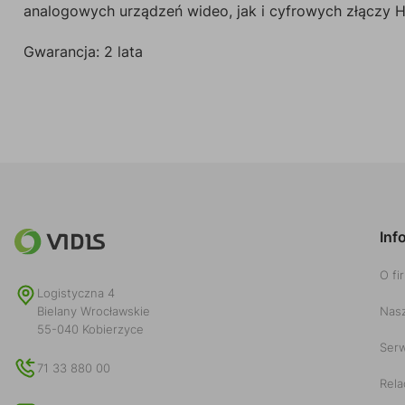
analogowych urządzeń wideo, jak i cyfrowych złączy 
Gwarancja: 2 lata
Inf
O fi
Logistyczna 4
Nasz
Bielany Wrocławskie
55-040 Kobierzyce
Serw
71 33 880 00
Rela