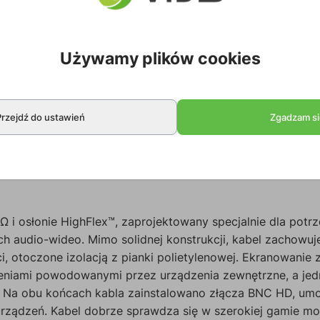
Używamy plików cookies
Przejdź do ustawień
Zgadzam si
Ω i osłonie HighFlex™, zaprojektowany specjalnie dla potr
ch audio-wideo. Mimo solidnej konstrukcji, kabel zachowu
i, otoczone izolacją z pianki polietylenowej. Ekranowani
eniami powodowanymi przez urządzenia zewnętrzne, a je
h. Na obu końcach kabla zainstalowano złącza BNC HD, um
rządzeń. Kabel dobrze sprawdza się w szerokiej gamie mo