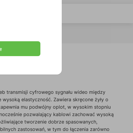
ę
zeb transmisji cyfrowego sygnału wideo między
je wysoką elastyczność. Zawiera skręcone żyły o
e zapewnia mu podwójny oplot, w wysokim stopniu
dnocześnie pozwalający kablowi zachować wysoką
ożliwiające tworzenie dobrze spasowanych,
bilnych zastosowań, w tym do łączenia zarówno