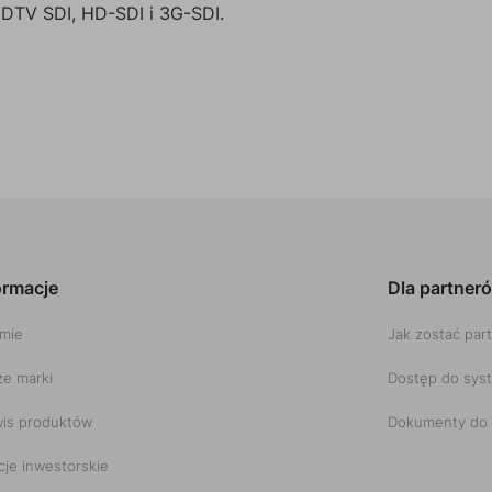
HDTV SDI, HD-SDI i 3G-SDI.
ormacje
Dla partner
rmie
Jak zostać par
e marki
Dostęp do sys
is produktów
Dokumenty do 
cje inwestorskie