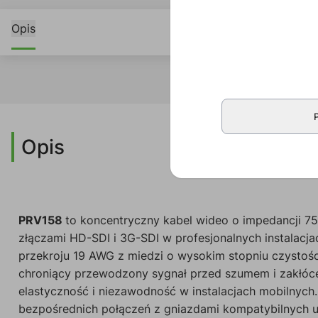
Opis
Opis
PRV158
to koncentryczny kabel wideo o impedancji 75
złączami HD-SDI i 3G-SDI w profesjonalnych instalacja
przekroju 19 AWG z miedzi o wysokim stopniu czystośc
chroniący przewodzony sygnał przed szumem i zakłóc
elastyczność i niezawodność w instalacjach mobilnyc
bezpośrednich połączeń z gniazdami kompatybilnych u