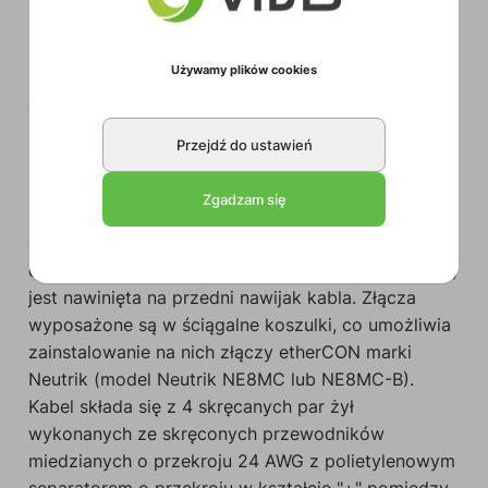
PRX606
to kabel HighFlex U/UTP klasy CAT6
Używamy plików cookies
(BCT60U) zamontowany na lekkim, niezwykle
wytrzymałym i odpornym na uderzenia bębnie
kablowym (CDM310). Oba końce są zakończone
Przejdź do ustawień
męskimi złączami RJ45, co pozwala na
bezpośrednie podłączenie go do infrastruktury sieci
Zgadzam się
komputerowej bez żadnych dodatkowych połączeń
ani kabli krosowych. Końcówka przyłączeniowa o
długości 5 m (wliczona w całkowitą długość bębna)
jest nawinięta na przedni nawijak kabla. Złącza
wyposażone są w ściągalne koszulki, co umożliwia
zainstalowanie na nich złączy etherCON marki
Neutrik (model Neutrik NE8MC lub NE8MC-B).
Kabel składa się z 4 skręcanych par żył
wykonanych ze skręconych przewodników
miedzianych o przekroju 24 AWG z polietylenowym