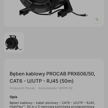
Bęben kablowy PROCAB PRX606/50,
CAT6 - U/UTP - RJ45 (50m)
Producent: Procab
Kod produktu: 1KPPR139
Opis
Bęben kablowy – kabel sieciowy – CAT6 – U/UTP – RJ45,
HighFlex™, 50 m z 5 metrową końcówką przyłączeniową