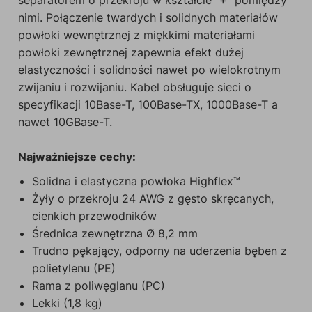
separatorem o przekroju w kształcie "+" pomiędzy
nimi. Połączenie twardych i solidnych materiałów
powłoki wewnętrznej z miękkimi materiałami
powłoki zewnętrznej zapewnia efekt dużej
elastyczności i solidności nawet po wielokrotnym
zwijaniu i rozwijaniu. Kabel obsługuje sieci o
specyfikacji 10Base-T, 100Base-TX, 1000Base-T a
nawet 10GBase-T.
Najważniejsze cechy:
Solidna i elastyczna powłoka Highflex™
Żyły o przekroju 24 AWG z gęsto skręcanych,
cienkich przewodników
Średnica zewnętrzna Ø 8,2 mm
Trudno pękający, odporny na uderzenia bęben z
polietylenu (PE)
Rama z poliwęglanu (PC)
Lekki (1,8 kg)