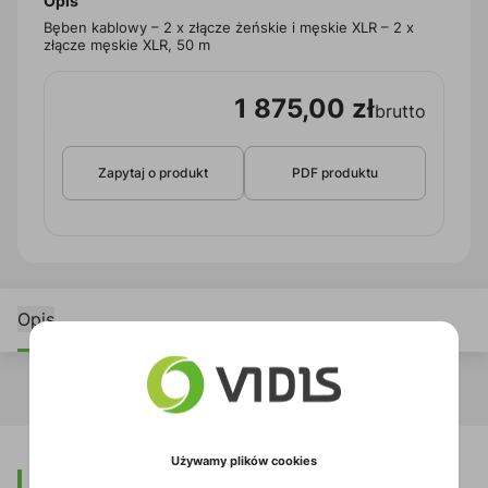
Opis
Bęben kablowy – 2 x złącze żeńskie i męskie XLR – 2 x
złącze męskie XLR, 50 m
1 875,00 zł
brutto
Zapytaj o produkt
PDF produktu
Opis
Używamy plików cookies