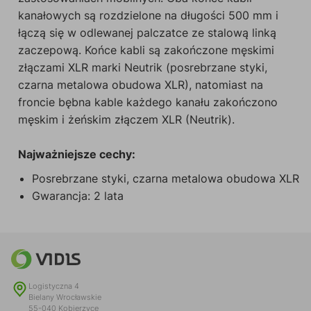
kanałowych są rozdzielone na długości 500 mm i
łączą się w odlewanej palczatce ze stalową linką
zaczepową. Końce kabli są zakończone męskimi
złączami XLR marki Neutrik (posrebrzane styki,
czarna metalowa obudowa XLR), natomiast na
froncie bębna kable każdego kanału zakończono
męskim i żeńskim złączem XLR (Neutrik).
Najważniejsze cechy:
Posrebrzane styki, czarna metalowa obudowa XLR
Gwarancja: 2 lata
Logistyczna 4
Bielany Wrocławskie
55-040 Kobierzyce