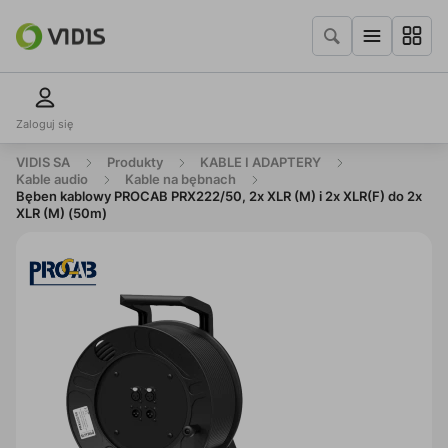
Zaloguj się
VIDIS SA
Produkty
KABLE I ADAPTERY
Kable audio
Kable na bębnach
Bęben kablowy PROCAB PRX222/50, 2x XLR (M) i 2x XLR(F) do 2x
XLR (M) (50m)