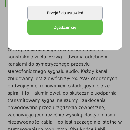
Opis
Przejdź do ustawień
PRX222
to symetryczny kabel stereo HighFlex
Zgadzam się
(MCX102) zainstalowany na lekkim, niezwykle
wytrzymałym i odpornym a uderzenia bębnie z
tworzywa sztucznego (CDM310). Kabel ma
konstrukcję wielożyłową z dwoma odrębnymi
kanałami do symetrycznego przesyłu
stereofonicznego sygnału audio. Każdy kanał
zbudowany jest z dwóch żył 24 AWG otoczonych
podwójnym ekranowaniem składającym się ze
spirali i folii aluminiowej, co skutecznie uodparnia
transmitowany sygnał na szumy i zakłócenia
powodowane przez urządzenia zewnętrzne,
zachowując jednocześnie wysoką elastyczność i
niezawodność kabla – co jest szczególnie istotne w
zastosowaniach mobilnych. Oba końce kabli