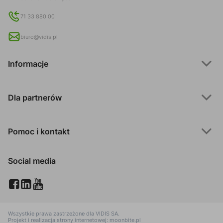
71 33 880 00
biuro@vidis.pl
Informacje
Dla partnerów
Pomoc i kontakt
Social media
Wszystkie prawa zastrzeżone dla
VIDIS SA
.
Projekt i realizacja strony internetowej:
moonbite.pl