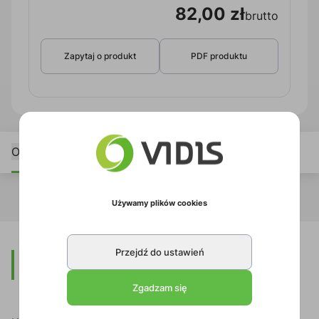
82,00 zł
brutto
Zapytaj o produkt
PDF produktu
Opis
Używamy plików cookies
Przejdź do ustawień
Opis
Zgadzam się