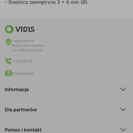
- Średnica zewnętrzna 3 x 6 mm (Ø)
Logistyczna 4
Bielany Wrocławskie
55-040 Kobierzyce
71 33 880 00
biuro@vidis.pl
Informacje
Dla partnerów
Pomoc i kontakt