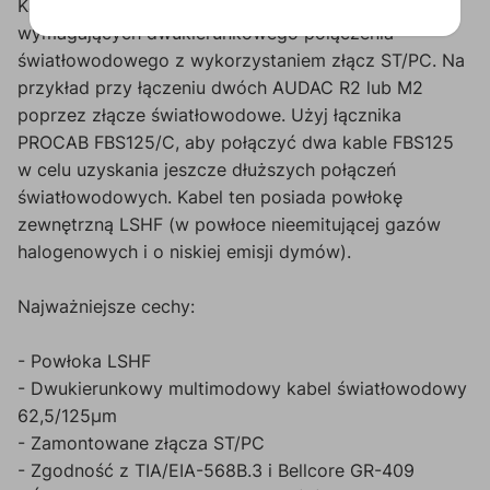
Kabel ten nadaje się do wszystkich zastosowań
wymagających dwukierunkowego połączenia
światłowodowego z wykorzystaniem złącz ST/PC. Na
przykład przy łączeniu dwóch AUDAC R2 lub M2
poprzez złącze światłowodowe. Użyj łącznika
PROCAB FBS125/C, aby połączyć dwa kable FBS125
w celu uzyskania jeszcze dłuższych połączeń
światłowodowych. Kabel ten posiada powłokę
zewnętrzną LSHF (w powłoce nieemitującej gazów
halogenowych i o niskiej emisji dymów).
Najważniejsze cechy:
- Powłoka LSHF
- Dwukierunkowy multimodowy kabel światłowodowy
62,5/125µm
- Zamontowane złącza ST/PC
- Zgodność z TIA/EIA-568B.3 i Bellcore GR-409