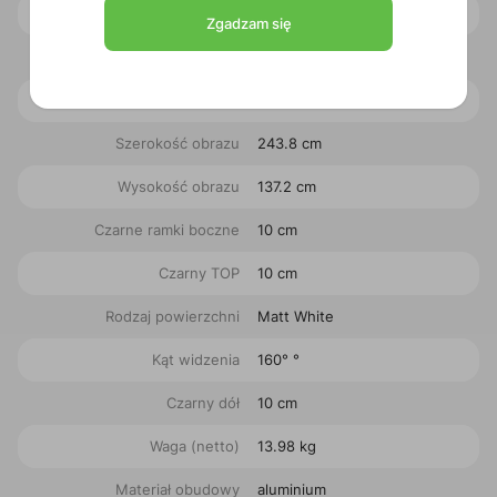
Przekątna obrazu
110 "
Zgadzam się
Szerokość ekranu
263.8 cm
Wysokość ekranu
157 cm
Szerokość obrazu
243.8 cm
Wysokość obrazu
137.2 cm
Czarne ramki boczne
10 cm
Czarny TOP
10 cm
Rodzaj powierzchni
Matt White
Kąt widzenia
160° °
Czarny dół
10 cm
Waga (netto)
13.98 kg
Materiał obudowy
aluminium