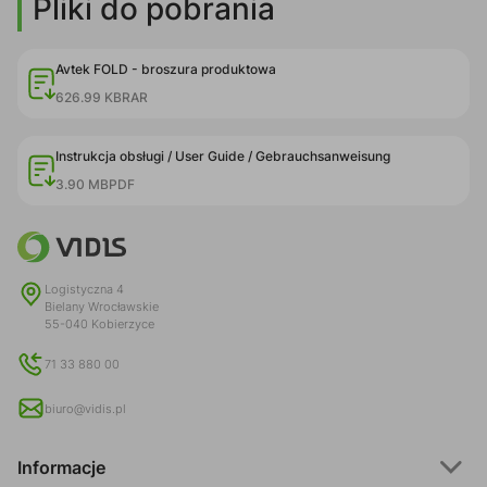
Pliki do pobrania
Avtek FOLD - broszura produktowa
626.99 KB
RAR
Instrukcja obsługi / User Guide / Gebrauchsanweisung
3.90 MB
PDF
Logistyczna 4
Bielany Wrocławskie
55-040 Kobierzyce
71 33 880 00
biuro@vidis.pl
Informacje