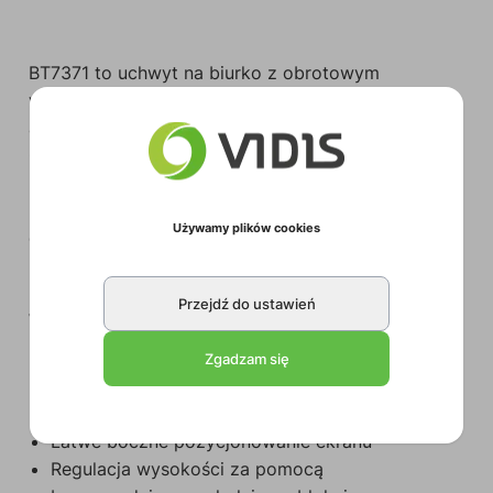
BT7371 to uchwyt na biurko z obrotowym
wykonanym z wytrzymałego aluminium z
anodowanym, polerowanym wykończeniem.
Odpowiedni do ekranów o przekątnej do 28 cali.
Uchwyt można łatwo przymocować do tyłu lub
boku biurka lub przez otwór przelotowy, a klipsy
Używamy plików cookies
do zarządzania okablowaniem zapewniają
porządek oraz łatwość instalacji.
Przejdź do ustawień
WŁAŚCIWOŚCI:
Zgadzam się
Wysokiej jakości estetyka z trwałym,
anodowanym, polerowanym wykończeniem
Łatwe boczne pozycjonowanie ekranu
Regulacja wysokości za pomocą