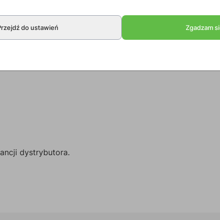
Przejdź do ustawień
Zgadzam si
ncji dystrybutora.