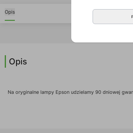
Opis
Opis
Na oryginalne lampy Epson udzielamy 90 dniowej gwara