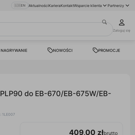
🇬🇧
EN
Aktualności
Kariera
Kontakt
Wsparcie klienta
Partnerzy
Zaloguj się
 NAGRYWANIE
NOWOŚCI
PROMOCJE
LPLP90 do EB-670/EB-675W/EB-
u: 1LE007
409,00 zł
brutto