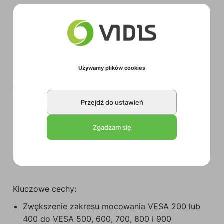
Zaprojektowany w celu zwiększenia zakresu
mocowania VESA mniejszych uchwytów, aby
pomieścić większe ekrany, BT7565 umożliwia
zwiększenie zakresu mocowania VESA 200 lub 400
Używamy plików cookies
do VESA 900. Ramiona adaptera są bardzo cienkie,
aby ograniczyć głębokość instalacji do minimum i
Przejdź do ustawień
mogą być używane z szeroką gamą istniejących
uchwytów B-Tech do płaskich ekranów, w tym z
Zgadzam się
ramionami interfejsu System X. Wszystkie elementy
montażowe w zestawie.
Kluczowe cechy:
Zwększenie zakresu mocowania VESA 200 lub
400 do VESA 500, 600, 700, 800 i 900