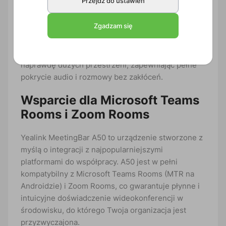
Przejdź do ustawień
dźwięku z odległości nawet do 10 metrów, co
gwarantuje, że każdy głos zostanie usłyszany, bez
Zgadzam się
względu na to, gdzie uczestnicy znajdują się w sali.
A50 oferuje również obsługę dodatkowych
mikrofonów, co jest idealnym rozwiązaniem dla
naprawdę dużych przestrzeni, zapewniając pełne
pokrycie audio i rozmowy bez zakłóceń.
Wsparcie dla Microsoft Teams
Rooms i Zoom Rooms
Yealink MeetingBar A50 to urządzenie stworzone z
myślą o integracji z najpopularniejszymi
platformami do współpracy. A50 jest w pełni
kompatybilny z Microsoft Teams Rooms (MTR na
Androidzie) i Zoom Rooms, co gwarantuje płynne i
intuicyjne doświadczenie wideokonferencji w
środowisku, do którego Twoja organizacja jest
przyzwyczajona.