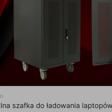
25
lna szafka do ładowania laptopów