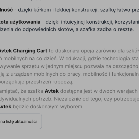
lność
- dzięki kółkom i lekkiej konstrukcji, szafkę łatwo pr
tota użytkowania
- dzięki intuicyjnej konstrukcji, korzysta
zenia do odpowiednich slotów, a szafka zadba o resztę.
Avtek Charging Cart
to doskonała opcja zarówno dla szkół, 
 mobilnych na co dzień. W edukacji, gdzie technologia sta
ywanie sprzętu w jednym miejscu pozwala na oszczędność c
ją z urządzeń mobilnych do pracy, mobilność i funkcjonal
porządkuje przestrzeń roboczą.
amiętać, że szafka
Avtek
dostępna jest w dwóch wersjach 
ndywidualnych potrzeb. Niezależnie od tego, czy potrzebujes
vtek
będzie doskonałym wyborem.
na listę aktualności