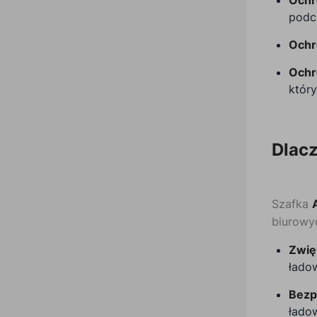
podc
Ochr
Ochr
który
Dlacz
Szafka
biurowy
Zwię
łado
Bezp
ładow