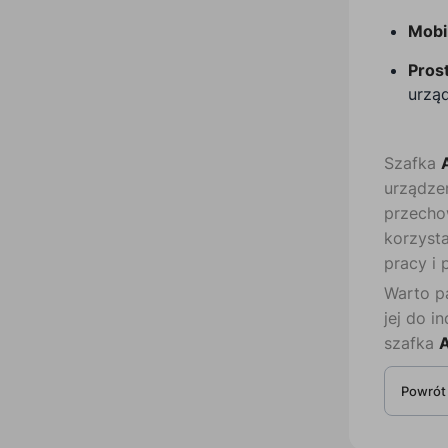
Mobi
Pros
urząd
Szafka
urządzeń
przechow
korzysta
pracy i 
Warto p
jej do i
szafka
A
Powrót 