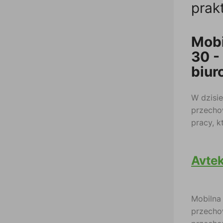
prak
Mobi
30 -
biur
W dzisie
przechow
pracy, k
Avtek
Mobilna
przechow