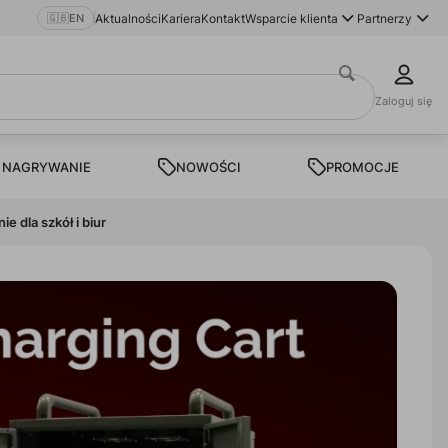
🇬🇧
EN
Aktualności
Kariera
Kontakt
Wsparcie klienta
Partnerzy
Zaloguj się
 NAGRYWANIE
NOWOŚCI
PROMOCJE
 dla szkół i biur