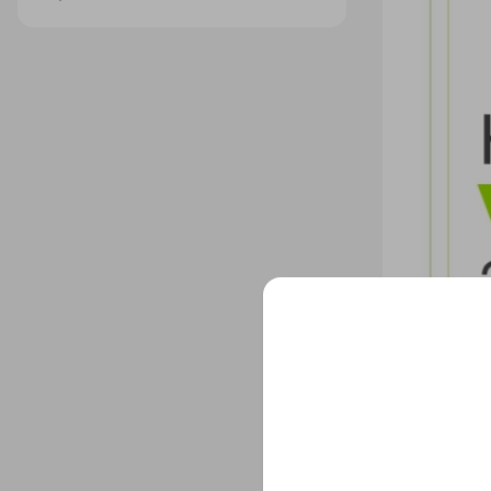
24.06.20
Konf