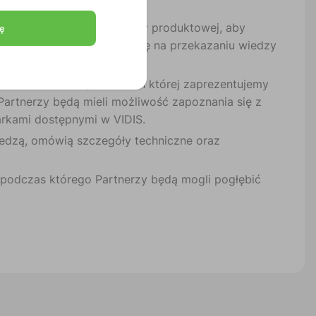
iadanie odpowiedniej wiedzy produktowej, aby
ę
onferencję, która skupia się na przekazaniu wiedzy
o-szkoleniowa, w ramach której zaprezentujemy
Partnerzy będą mieli możliwość zapoznania się z
arkami dostępnymi w VIDIS.
wiedzą, omówią szczegóły techniczne oraz
podczas którego Partnerzy będą mogli pogłębić