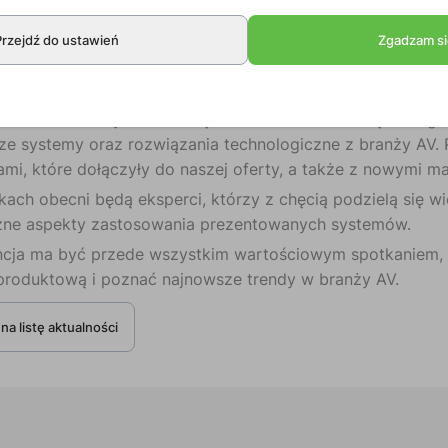
k dynamicznie rozwija się branża AV i jak ważne jest pos
Przejdź do ustawień
Zgadzam si
ie poruszać się w tym środowisku. Dlatego organizujemy k
 naszej oferty.
 elementem wydarzenia będzie rozbudowana część targow
ze systemy oraz rozwiązania technologiczne z branży AV. 
mi, które dołączyły do naszej oferty, a także z nowymi m
kach obecni będą eksperci, którzy z chęcią podzielą się 
zne aspekty zastosowania prezentowanych systemów.
ncja ma być przede wszystkim wartościowym spotkaniem, 
produktową i poznać najnowsze trendy w branży AV.
na listę aktualności