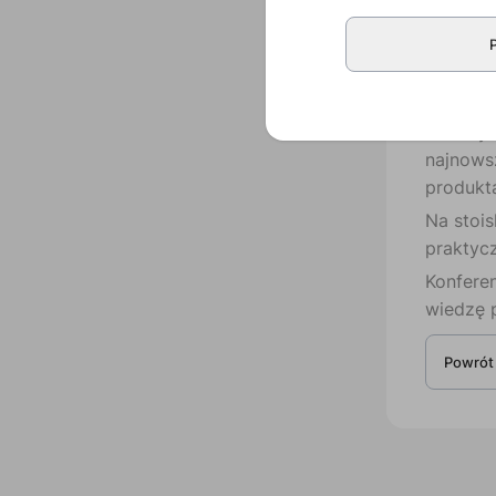
Wiemy ja
skuteczn
w ramach
Głównym
najnows
produkta
Na stois
praktyc
Konfere
wiedzę 
Powrót 