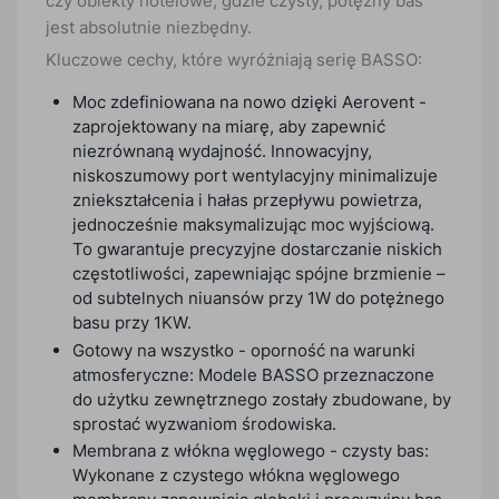
czy obiekty hotelowe, gdzie czysty, potężny bas
jest absolutnie niezbędny.
Kluczowe cechy, które wyróżniają serię BASSO:
Moc zdefiniowana na nowo dzięki Aerovent -
zaprojektowany na miarę, aby zapewnić
niezrównaną wydajność. Innowacyjny,
niskoszumowy port wentylacyjny minimalizuje
zniekształcenia i hałas przepływu powietrza,
jednocześnie maksymalizując moc wyjściową.
To gwarantuje precyzyjne dostarczanie niskich
częstotliwości, zapewniając spójne brzmienie –
od subtelnych niuansów przy 1W do potężnego
basu przy 1KW.
Gotowy na wszystko - oporność na warunki
atmosferyczne: Modele BASSO przeznaczone
do użytku zewnętrznego zostały zbudowane, by
sprostać wyzwaniom środowiska.
Membrana z włókna węglowego - czysty bas:
Wykonane z czystego włókna węglowego