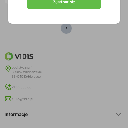
Zgadzam się
1
Logistyczna 4
Bielany Wrocławskie
55-040 Kobierzyce
71 33 880 00
biuro@vidis.pl
Informacje