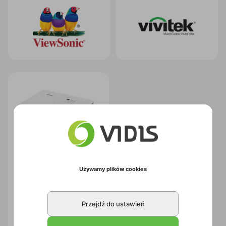
Używamy plików cookies
Projektor Vivitek DH382 +
adapter VWD-01
Przejdź do ustawień
Kod:
1PI300